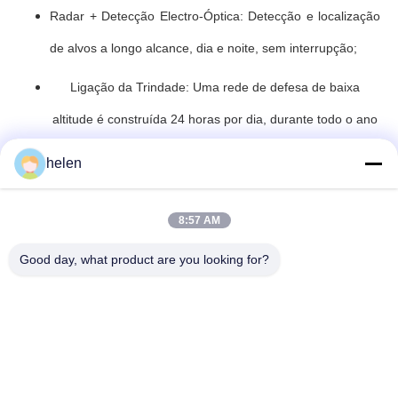
Radar + Detecção Electro-Óptica: Detecção e localização
de alvos a longo alcance, dia e noite, sem interrupção;
Ligação da Trindade: Uma rede de defesa de baixa
altitude é construída 24 horas por dia, durante todo o ano
e em todas as dimensões.Até mesmo drones "voadores
helen
negros" em modos de navegação de fibra óptica e inercial
podem ser detectados e interceptados.
8:57 AM
Good day, what product are you looking for?