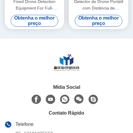
Fixed Drone Detection
Detector de Drone Portátil
Equipment For Full-
com Distância de
Frequency Scanning And
Interceptação de 1km e
Obtenha o melhor
Obtenha o melhor
Display Of Drone Signals For
Bandas de Frequência de
preço
preço
Subsequent Defense
70MHz-6.2GHz para
Captura de Transmissão de
Vídeo FPV
Mídia Social
Contato Rápido
Telefone