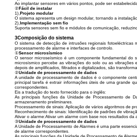
Ao implantar sensores em vários pontos, pode ser estabelecid
②
Fácil de instalar
1),
Projeto modular
O sistema apresenta um design modular, tornando a instalação 
2),
Implementação sem fio
Suporta sensores sem fio e módulos de comunicação, reduzin
3Composição do sistema
O sistema de detecção de intrusões regionais fotoeléctrica
processamento de alarme e interfaces de controlo.
①
Sensor microsísmico
O sensor microseísmico é um componente fundamental do sist
microsísmico percebe as vibrações do solo ou as vibrações es
depois de amplificados, filtrados e digitalizados, são transfo
②
Unidade de processamento de dados
A unidade de processamento de dados é o componente central
principal tarefa é extrair informações úteis de uma grande 
correspondentes.
Eis a tradução do texto fornecido para o inglês:
As principais funções da Unidade de Processamento de D
armazenamento preliminares.
Processamento de sinais: Aplicação de vários algoritmos de pr
Reconhecimento de sinais: Identificação de padrões de vibraçã
Ativar o alarme:Ativar um alarme com base nos resultados da a
③
Unidade de processamento de dados
A Unidade de Processamento de Alarmes é uma parte essencia
de alarme correspondentes.
As principais funções da Unidade de Processamento de Alarme