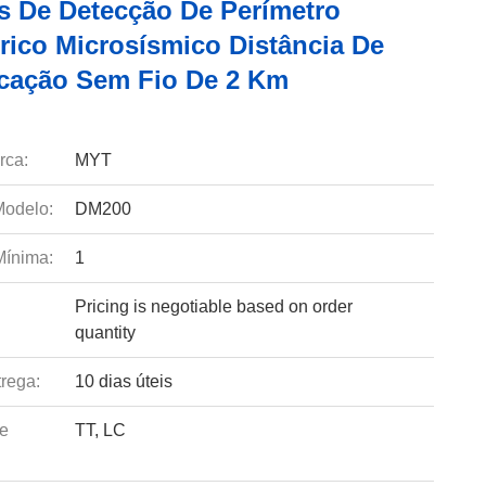
s De Detecção De Perímetro
trico Microsísmico Distância De
ação Sem Fio De 2 Km
rca:
MYT
odelo:
DM200
Mínima:
1
Pricing is negotiable based on order
quantity
rega:
10 dias úteis
e
TT, LC