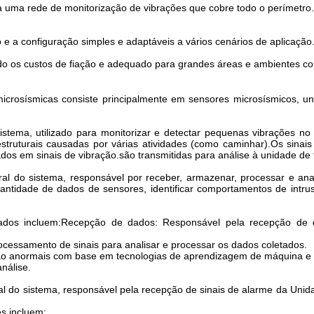
a uma rede de monitorização de vibrações que cobre todo o perímetro.
e a configuração simples e adaptáveis a vários cenários de aplicação
do os custos de fiação e adequado para grandes áreas e ambientes c
s microsísmicas consiste principalmente em sensores microsísmicos, 
ema, utilizado para monitorizar e detectar pequenas vibrações no so
truturais causadas por várias atividades (como caminhar).Os sinais d
rmados em sinais de vibração.são transmitidas para análise à unidade d
 do sistema, responsável por receber, armazenar, processar e ana
quantidade de dados de sensores, identificar comportamentos de int
ados incluem:Recepção de dados: Responsável pela recepção de 
ocessamento de sinais para analisar e processar os dados coletados.
o anormais com base em tecnologias de aprendizagem de máquina e inte
nálise.
l do sistema, responsável pela recepção de sinais de alarme da Uni
s incluem: