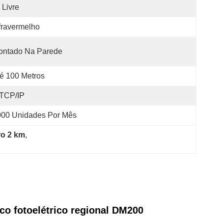
 Livre
fravermelho
ontado Na Parede
é 100 Metros
TCP/IP
000 Unidades Por Mês
ro 2 km
, 
co fotoelétrico regional DM200