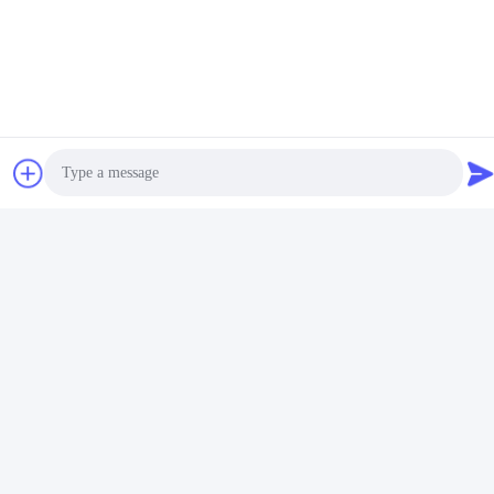
Photo
Video Call
Audio Call
Objetivo do ensaio:
Para verificar se o equipamento tem um
alcance de detecção de drones superior a 3
km.