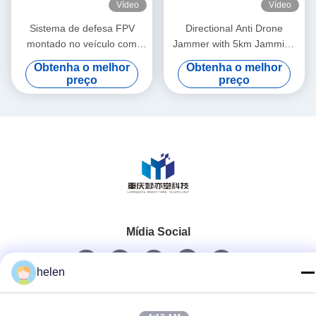
Vídeo
Vídeo
Sistema de defesa FPV
Directional Anti Drone
montado no veículo com
Jammer with 5km Jamming
alcance de interferência de 1
Radius 360° Target Tracking
Obtenha o melhor
Obtenha o melhor
km-2 km 8 banda a 12
and High-speed Gimbal for
preço
preço
banda Anti Drone Jammer
Detection Equipment
≤50W Consumo de energia
Mídia Social
helen
Contato Rápido