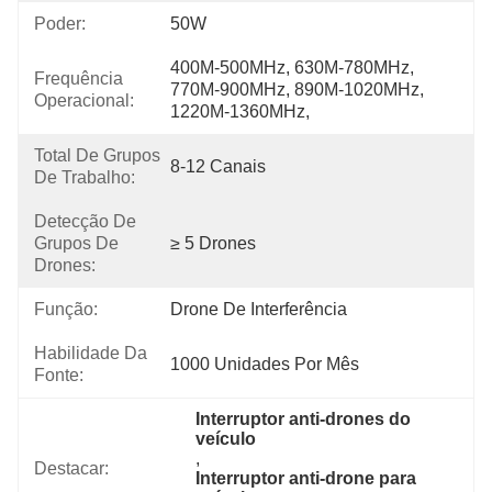
Poder:
50W
400M-500MHz, 630M-780MHz, 
Frequência
770M-900MHz, 890M-1020MHz, 
Operacional:
1220M-1360MHz,
Total De Grupos
8-12 Canais
De Trabalho:
Detecção De
Grupos De
≥ 5 Drones
Drones:
Função:
Drone De Interferência
Habilidade Da
1000 Unidades Por Mês
Fonte:
Interruptor anti-drones do 
veículo
, 
Destacar:
Interruptor anti-drone para 