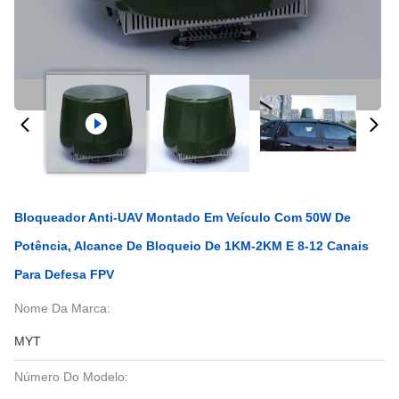
Bloqueador Anti-UAV Montado Em Veículo Com 50W De
Potência, Alcance De Bloqueio De 1KM-2KM E 8-12 Canais
Para Defesa FPV
Nome Da Marca:
MYT
Número Do Modelo: