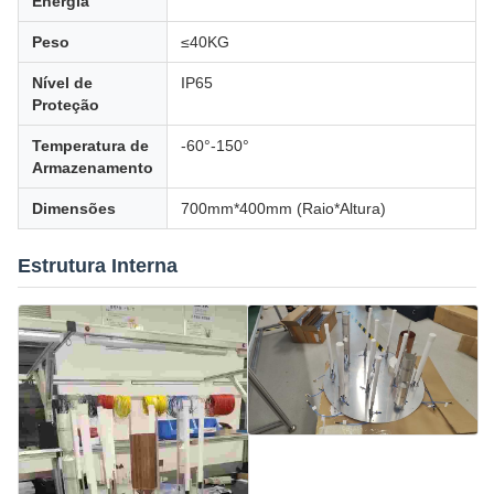
Energia
Peso
≤40KG
Nível de
IP65
Proteção
Temperatura de
-60°-150°
Armazenamento
Dimensões
700mm*400mm (Raio*Altura)
Estrutura Interna