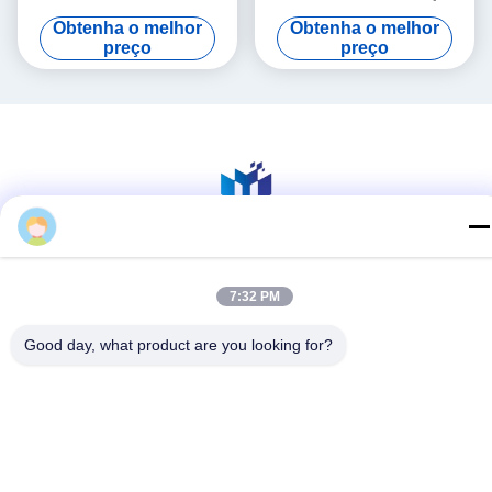
adaptabilidade DBF
omnidirecional de 360° com
Obtenha o melhor
Obtenha o melhor
Technology para segurança
tecnologia DBF e alcance de
preço
preço
de baixa altitude e detecção
10,2 km para detecção de
de drones
drones
Mídia Social
7:32 PM
Good day, what product are you looking for?
Contato Rápido
Telefone
86--13101235550