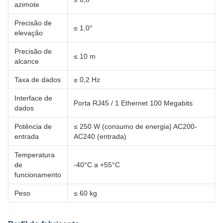
azimote
Precisão de
≤ 1,0°
elevação
Precisão de
≤ 10 m
alcance
Taxa de dados
≥ 0,2 Hz
Interface de
Porta RJ45 / 1 Ethernet 100 Megabits
dados
Potência de
≤ 250 W (consumo de energia) AC200-
entrada
AC240 (entrada)
Temperatura
de
-40°C a +55°C
funcionamento
Peso
≤ 60 kg