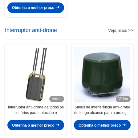
One Handy Operation Strike
DR300S
Obtenha o melhor preço
Interruptor anti-drone
Veja mais >>
Vídeo
Vídeo
Interruptor anti-drone de todos os
Sinais de interferência anti-drone
cenários para detecção e
de longo alcance para a proteção
posicionamento abrangente de
do veículo contra o FPV UAV
drones
Obtenha o melhor preço
Obtenha o melhor preço