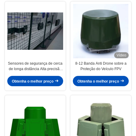
Vídeo
Sensores de segurança de cerca
8-12 Banda Anti Drone sobre a
de longa distância Alta precisão
Proteção do Veículo FPV
de posicionamento Forte
adaptabilidade Fácil de instalar e
Obtenha o melhor preço
Obtenha o melhor preço
calibrar