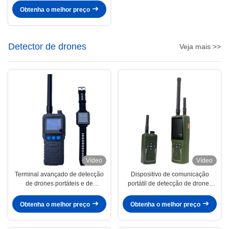
Obtenha o melhor preço
Detector de drones
Veja mais >>
Vídeo
Vídeo
Terminal avançado de detecção
Dispositivo de comunicação
de drones portáteis e de
portátil de detecção de drones
recepção de informações de
com alarmes de luz sonora e
pulseiras com tecnologia de
vibração para proteção máxima
Obtenha o melhor preço
Obtenha o melhor preço
detecção de espectro