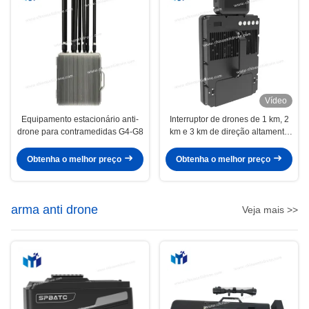
Vídeo
Equipamento estacionário anti-
Interruptor de drones de 1 km, 2
drone para contramedidas G4-G8
km e 3 km de direção altamente
eficaz para supressão rápida da
comunicação de drones DR5001
Obtenha o melhor preço
Obtenha o melhor preço
arma anti drone
Veja mais >>