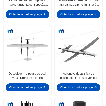
Veículo Aéreo Não Tripulado
Pós-desastre Terremoto Luz de
(UAV) Sistema de Inspeção
alta altitude Drone Iluminação
Autônomo Auto-carregamento e
aérea Sistema de iluminação
configurações personalizadas de
ligado Drone XT380L
Obtenha o melhor preço
Obtenha o melhor preço
trajetória de voo
Descolagem e pouso vertical
Aeronave de asa fixa de
VTOL Drone de asa fixa
descolagem e pouso vertical
Fabricantes Fornecedores
(VTOL) China E3800
Fábrica por atacado em estoque
Obtenha o melhor preço
Obtenha o melhor preço
V3540 personalizado