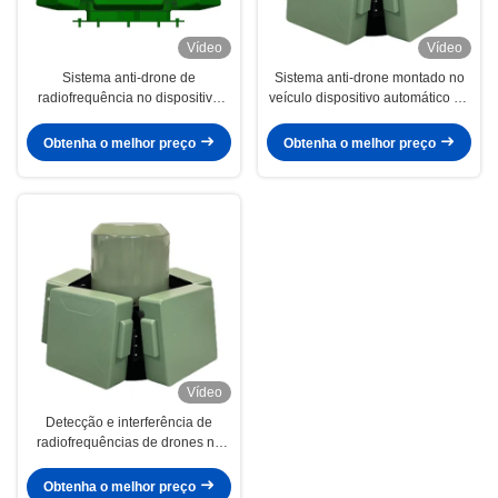
Vídeo
Vídeo
Sistema anti-drone de
Sistema anti-drone montado no
radiofrequência no dispositivo
veículo dispositivo automático de
automático montado no veículo
detecção e bloqueio
Obtenha o melhor preço
Obtenha o melhor preço
Vídeo
Detecção e interferência de
radiofrequências de drones no
sistema automático de veículos
móveis
Obtenha o melhor preço