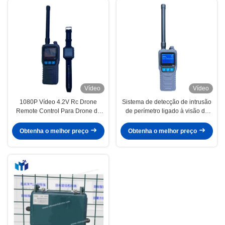
Vídeo
Vídeo
1080P Vídeo 4.2V Rc Drone
Sistema de detecção de intrusão
Remote Control Para Drone de
de perímetro ligado à visão do
Alta Velocidade 8 Core CPU
trovão E bomba
Stream Baixo Consumo de
Obtenha o melhor preço
Obtenha o melhor preço
Energia