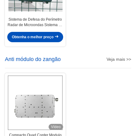
Sistema de Defesa do Perímetro
Radar de Microondas Sistema de
Detecção de Vibração de Cercas
DP200
Obtenha o melhor preço
Anti módulo do zangão
Veja mais >>
Vídeo
Compacto Quad Copter Modulo